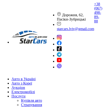
+38
(067)
498-
Дорожня, 62,
89-
Пасіки-Зубрицькі
88
starcars.lviv@gmail.com
Авто в Україні
Авто з Кореї
Аукціон
Електромобілі
Послуги
Купівля авто
Страхування