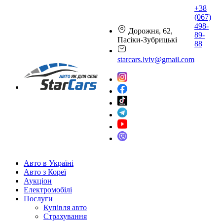
+38
(067)
498-
Дорожня, 62,
89-
Пасіки-Зубрицькі
88
starcars.lviv@gmail.com
Авто в Україні
Авто з Кореї
Аукціон
Електромобілі
Послуги
Купівля авто
Страхування