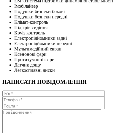
ESP (система підтримки динамічної стабільності
Імобілайзер
Подушки безпеки бокові
Подушки безпеки передні
Клімат-контроль
Підігрів сидіння
Круіз контроль
Електропідйомники задні
Електропідйомники передні
Мультимедійний екран
Ксенонові фари
Протитуманні фари
Датчик дощу
Легкосплавні диски
НАПИСАТИ ПОВІДОМЛЕННЯ