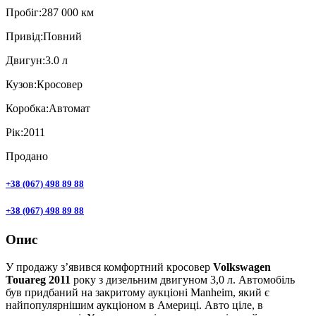
Пробiг:
287 000 км
Привiд:
Повний
Двигун:
3.0 л
Кузов:
Кросовер
Коробка:
Автомат
Рік:
2011
Продано
+38 (067) 498 89 88
+38 (067) 498 89 88
Опис
У продажу з’явився комфортний кросовер
Volkswagen
Touareg 2011
року з дизельним двигуном 3,0 л. Автомобіль
був придбаний на закритому аукціоні Manheim, який є
найпопулярнішим аукціоном в Америці. Авто ціле, в