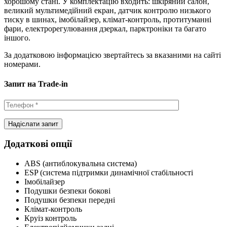
хорошому стані. У комплектацію входить: шкіряний салон,
великий мультимедійний екран, датчик контролю низького
тиску в шинах, імобілайзер, клімат-контроль, протитуманні
фари, електрорегулювання дзеркал, парктроніки та багато
іншого.
За додатковою інформацією звертайтесь за вказаними на сайті
номерами.
Запит на Trade-in
Додаткові опції
ABS (антиблокувальна система)
ESP (система підтримки динамічної стабільності
Імобілайзер
Подушки безпеки бокові
Подушки безпеки передні
Клімат-контроль
Круіз контроль