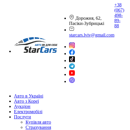
+38
(067)
498-
Дорожня, 62,
89-
Пасіки-Зубрицькі
88
starcars.lviv@gmail.com
Авто в Україні
Авто з Кореї
Аукціон
Електромобілі
Послуги
Купівля авто
Страхування