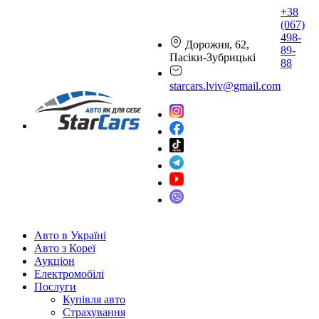
+38
(067)
498-
Дорожня, 62,
89-
Пасіки-Зубрицькі
88
starcars.lviv@gmail.com
Авто в Україні
Авто з Кореї
Аукціон
Електромобілі
Послуги
Купівля авто
Страхування