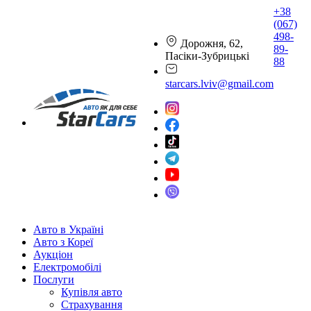
+38
(067)
498-
Дорожня, 62,
89-
Пасіки-Зубрицькі
88
starcars.lviv@gmail.com
Авто в Україні
Авто з Кореї
Аукціон
Електромобілі
Послуги
Купівля авто
Страхування