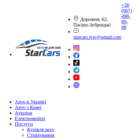
+38
(067)
498-
Дорожня, 62,
89-
Пасіки-Зубрицькі
88
starcars.lviv@gmail.com
Авто в Україні
Авто з Кореї
Аукціон
Електромобілі
Послуги
Купівля авто
Страхування