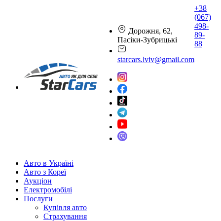
+38
(067)
498-
Дорожня, 62,
89-
Пасіки-Зубрицькі
88
starcars.lviv@gmail.com
Авто в Україні
Авто з Кореї
Аукціон
Електромобілі
Послуги
Купівля авто
Страхування