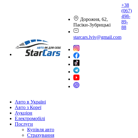
+38
(067)
498-
Дорожня, 62,
89-
Пасіки-Зубрицькі
88
starcars.lviv@gmail.com
Авто в Україні
Авто з Кореї
Аукціон
Електромобілі
Послуги
Купівля авто
Страхування