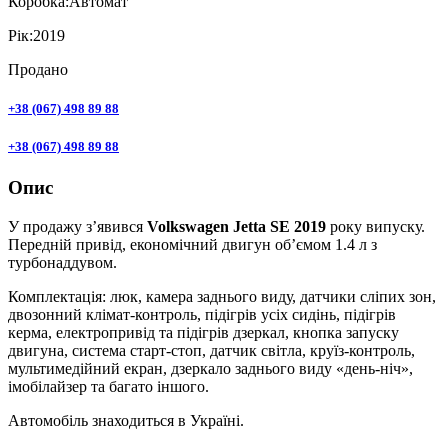
Коробка:
Автомат
Рік:
2019
Продано
+38 (067) 498 89 88
+38 (067) 498 89 88
Опис
У продажу з’явився
Volkswagen Jetta SE 2019
року випуску.
Передній привід, економічний двигун об’ємом 1.4 л з
турбонаддувом.
Комплектація: люк, камера заднього виду, датчики сліпих зон,
двозонний клімат-контроль, підігрів усіх сидінь, підігрів
керма, електропривід та підігрів дзеркал, кнопка запуску
двигуна, система старт-стоп, датчик світла, круїз-контроль,
мультимедійний екран, дзеркало заднього виду «день-ніч»,
імобілайзер та багато іншого.
Автомобіль знаходиться в Україні.