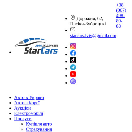
+38
(067)
498-
Дорожня, 62,
89-
Пасіки-Зубрицькі
88
starcars.lviv@gmail.com
Авто в Україні
Авто з Кореї
Аукціон
Електромобілі
Послуги
Купівля авто
Страхування