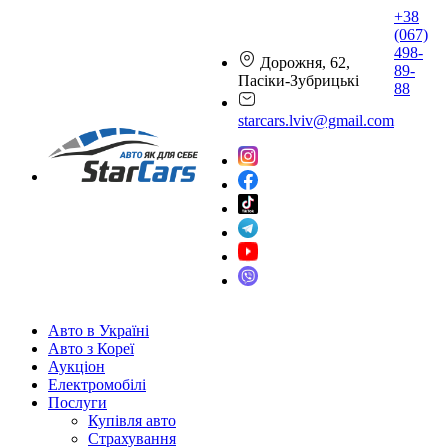
+38
(067)
498-
Дорожня, 62,
89-
Пасіки-Зубрицькі
88
starcars.lviv@gmail.com
Авто в Україні
Авто з Кореї
Аукціон
Електромобілі
Послуги
Купівля авто
Страхування