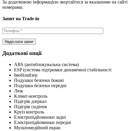
За додатковою інформацією звертайтеся за вказаними на сайті
номерами.
Запит на Trade-in
Додаткові опції
ABS (антиблокувальна система)
ESP (система підтримки динамічної стабільності
Імобілайзер
Подушки безпеки бокові
Подушки безпеки передні
Люк
Клімат-контроль
Підігрів дзеркал
Підігрів сидіння
Круіз контроль
Електропідйомники задні
Електропідйомники передні
Мультимедійний екран