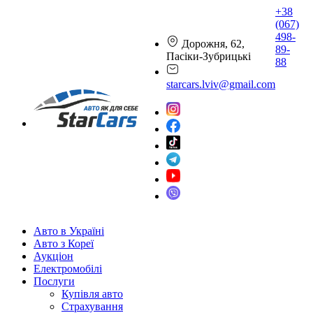
+38
(067)
498-
Дорожня, 62,
89-
Пасіки-Зубрицькі
88
starcars.lviv@gmail.com
Авто в Україні
Авто з Кореї
Аукціон
Електромобілі
Послуги
Купівля авто
Страхування