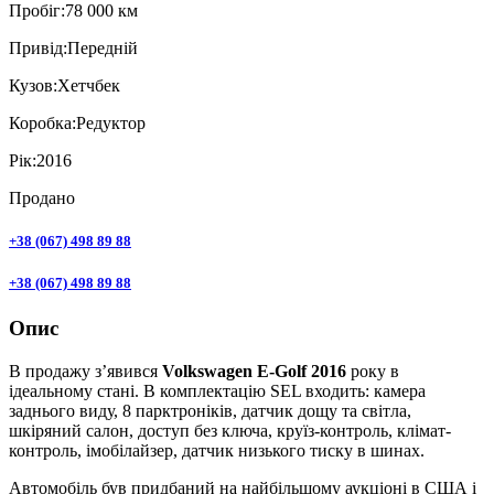
Пробiг:
78 000 км
Привiд:
Передній
Кузов:
Хетчбек
Коробка:
Редуктор
Рік:
2016
Продано
+38 (067) 498 89 88
+38 (067) 498 89 88
Опис
В продажу з’явився
Volkswagen E-Golf 2016
року в
ідеальному стані. В комплектацію SEL входить: камера
заднього виду, 8 парктроніків, датчик дощу та світла,
шкіряний салон, доступ без ключа, круїз-контроль, клімат-
контроль, імобілайзер, датчик низького тиску в шинах.
Автомобіль був придбаний на найбільшому аукціоні в США і