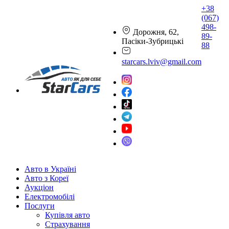
+38
(067)
498-
Дорожня, 62,
89-
Пасіки-Зубрицькі
88
starcars.lviv@gmail.com
Авто в Україні
Авто з Кореї
Аукціон
Електромобілі
Послуги
Купівля авто
Страхування