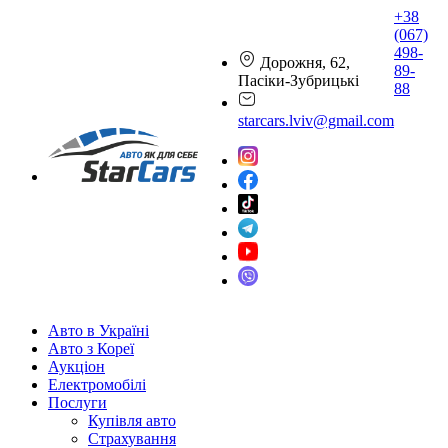
+38
(067)
498-
Дорожня, 62,
89-
Пасіки-Зубрицькі
88
starcars.lviv@gmail.com
Авто в Україні
Авто з Кореї
Аукціон
Електромобілі
Послуги
Купівля авто
Страхування