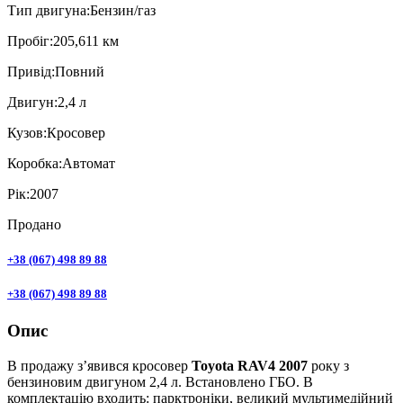
Тип двигуна:
Бензин/газ
Пробiг:
205,611 км
Привiд:
Повний
Двигун:
2,4 л
Кузов:
Кросовер
Коробка:
Автомат
Рік:
2007
Продано
+38 (067) 498 89 88
+38 (067) 498 89 88
Опис
В продажу з’явився кросовер
Toyota RAV4 2007
року з
бензиновим двигуном 2,4 л. Встановлено ГБО. В
комплектацію входить: парктроніки, великий мультимедійний