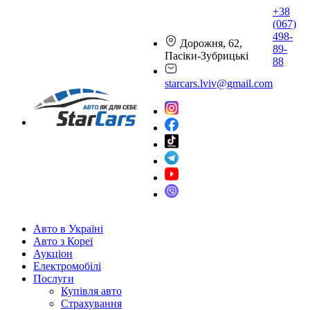
+38
(067)
498-
Дорожня, 62,
89-
Пасіки-Зубрицькі
88
starcars.lviv@gmail.com
Авто в Україні
Авто з Кореї
Аукціон
Електромобілі
Послуги
Купівля авто
Страхування