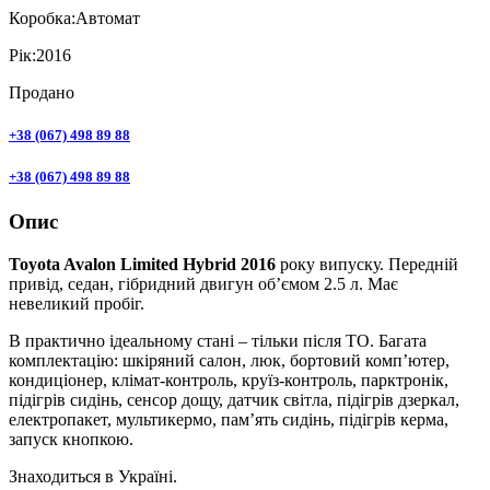
Коробка:
Автомат
Рік:
2016
Продано
+38 (067) 498 89 88
+38 (067) 498 89 88
Опис
Toyota Avalon Limited Hybrid 2016
року випуску. Передній
привід, седан, гібридний двигун об’ємом 2.5 л. Має
невеликий пробіг.
В практично ідеальному стані – тільки після ТО. Багата
комплектацію: шкіряний салон, люк, бортовий комп’ютер,
кондиціонер, клімат-контроль, круїз-контроль, парктронік,
підігрів сидінь, сенсор дощу, датчик світла, підігрів дзеркал,
електропакет, мультикермо, пам’ять сидінь, підігрів керма,
запуск кнопкою.
Знаходиться в Україні.