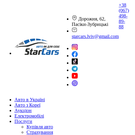
+38
(067)
498-
Дорожня, 62,
89-
Пасіки-Зубрицькі
88
starcars.lviv@gmail.com
Авто в Україні
Авто з Кореї
Аукціон
Електромобілі
Послуги
Купівля авто
Страхування