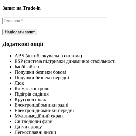
Запит на Trade-in
Додаткові опції
ABS (антиблокувальна система)
ESP (система підтримки динамічної стабільності
Імобілайзер
Подушки безпеки бокові
Подушки безпеки передні
Люк
Клімат-контроль
Підігрів сидіння
Круіз контроль
Електропідйомники задні
Електропідйомники передні
Мультимедійний екран
Світлодіодні фари
Датчик дощу
Легкосплавні диски