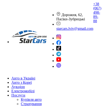
+38
(067)
498-
Дорожня, 62,
89-
Пасіки-Зубрицькі
88
starcars.lviv@gmail.com
Авто в Україні
Авто з Кореї
Аукціон
Електромобілі
Послуги
Купівля авто
Страхування