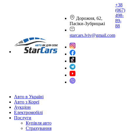
+38
(067)
498-
Дорожня, 62,
89-
Пасіки-Зубрицькі
88
starcars.lviv@gmail.com
Авто в Україні
Авто з Кореї
Аукціон
Електромобілі
Послуги
Купівля авто
Страхування