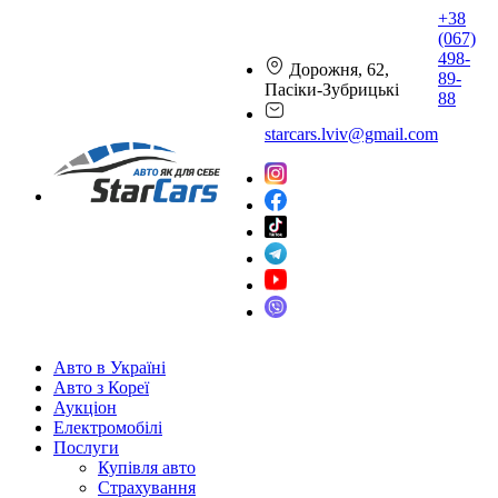
+38
(067)
498-
Дорожня, 62,
89-
Пасіки-Зубрицькі
88
starcars.lviv@gmail.com
Авто в Україні
Авто з Кореї
Аукціон
Електромобілі
Послуги
Купівля авто
Страхування