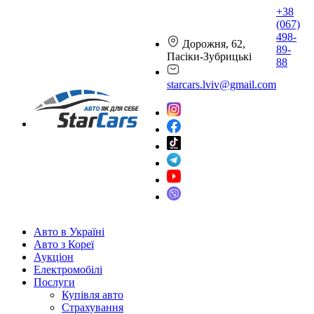
+38
(067)
498-
Дорожня, 62,
89-
Пасіки-Зубрицькі
88
starcars.lviv@gmail.com
Авто в Україні
Авто з Кореї
Аукціон
Електромобілі
Послуги
Купівля авто
Страхування