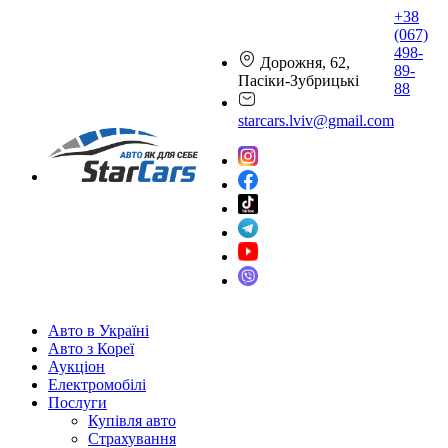
+38
(067)
498-
Дорожня, 62,
89-
Пасіки-Зубрицькі
88
starcars.lviv@gmail.com
Авто в Україні
Авто з Кореї
Аукціон
Електромобілі
Послуги
Купівля авто
Страхування