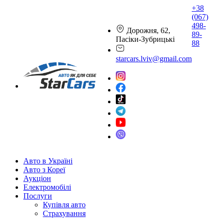
+38
(067)
498-
Дорожня, 62,
89-
Пасіки-Зубрицькі
88
starcars.lviv@gmail.com
Авто в Україні
Авто з Кореї
Аукціон
Електромобілі
Послуги
Купівля авто
Страхування