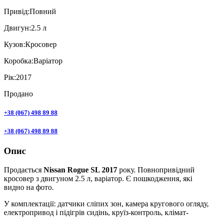
Привiд:
Повний
Двигун:
2.5 л
Кузов:
Кросовер
Коробка:
Варіатор
Рік:
2017
Продано
+38 (067) 498 89 88
+38 (067) 498 89 88
Опис
Продається
Nissan Rogue SL 2017
року. Повнопривідний
кросовер з двигуном 2.5 л, варіатор. Є пошкодження, які
видно на фото.
У комплектації: датчики сліпих зон, камера кругового огляду,
електропривод і підігрів сидінь, круїз-контроль, клімат-