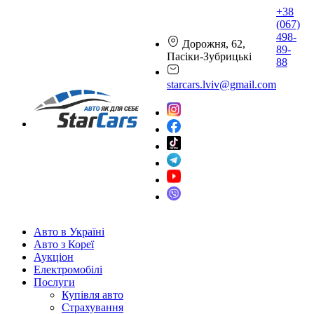
+38
(067)
498-
Дорожня, 62,
89-
Пасіки-Зубрицькі
88
starcars.lviv@gmail.com
Авто в Україні
Авто з Кореї
Аукціон
Електромобілі
Послуги
Купівля авто
Страхування