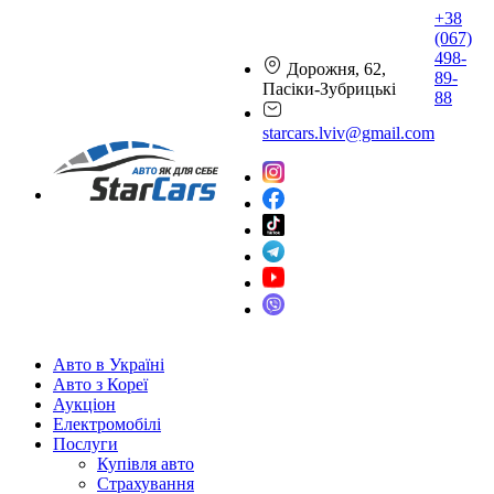
+38
(067)
498-
Дорожня, 62,
89-
Пасіки-Зубрицькі
88
starcars.lviv@gmail.com
Авто в Україні
Авто з Кореї
Аукціон
Електромобілі
Послуги
Купівля авто
Страхування