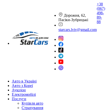
+38
(067)
498-
Дорожня, 62,
89-
Пасіки-Зубрицькі
88
starcars.lviv@gmail.com
Авто в Україні
Авто з Кореї
Аукціон
Електромобілі
Послуги
Купівля авто
Страхування