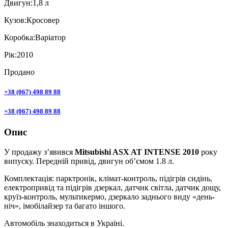
Двигун:
1,8 л
Кузов:
Кросовер
Коробка:
Варіатор
Рік:
2010
Продано
+38 (067) 498 89 88
+38 (067) 498 89 88
Опис
У продажу з’явився
Mitsubishi ASX AT INTENSE 2010
року
випуску. Передній привід, двигун об’ємом 1.8 л.
Комплектація: парктронік, клімат-контроль, підігрів сидінь,
електропривід та підігрів дзеркал, датчик світла, датчик дощу,
круїз-контроль, мультикермо, дзеркало заднього виду «день-
ніч», імобілайзер та багато іншого.
Автомобіль знаходиться в Україні.