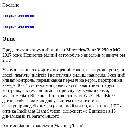
Продано
+38 (067) 498 89 88
+38 (067) 498 89 88
Опис
Продається преміумний мінівен
Mercedes-Benz V 250 AMG
2017
року. Повнопривідний автомобіль з дизельним двигуном
2,1 л.
У комплектацію входить: шкіряний салон, електричні розсувні
двері, пам’ять, підігрів і вентиляція сидінь, навігація, 3-зонний
клімат-контроль, перемикання передач на кермі, парктроніки,
камера 360 °, система контролю смуги, адаптивний круїз-
контроль, система допомоги при спуску, мультикермо,
мультимедіа з Bluetooth і точкою доступу Wi-Fi, Handsfree,
датчик світла, датчик дощу, система «старт-стоп»,
електропривод бічних дзеркал, імобілайзер, адаптивна LED-
оптика Intelligent Light System, аудіосистема Burmester з 15
динаміками та багато іншого!
Автомобіль знаходиться в Україні (Львів).