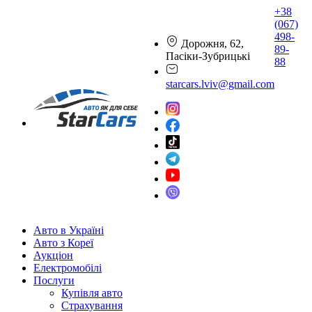
+38
(067)
498-
Дорожня, 62,
89-
Пасіки-Зубрицькі
88
starcars.lviv@gmail.com
Авто в Україні
Авто з Кореї
Аукціон
Електромобілі
Послуги
Купівля авто
Страхування