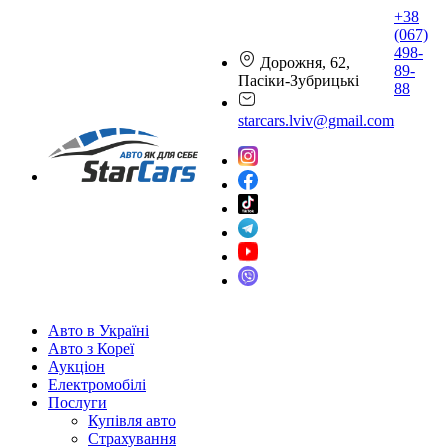
+38
(067)
498-
Дорожня, 62,
89-
Пасіки-Зубрицькі
88
starcars.lviv@gmail.com
Авто в Україні
Авто з Кореї
Аукціон
Електромобілі
Послуги
Купівля авто
Страхування