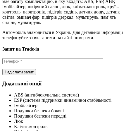
має багату комплектацію, в яку входять: ABS, ESP, ABP,
імобілайзер, шкіряний салон, люк, клімат-контроль, круїз-
контроль, парктронік, підігрів сидінь, датчик дощу, датчик
світла, омивач фар, підігрів дзеркал, мультируль, пам’ять
сидінь, мультируль.
Автомобіль знаходиться в Україні. Для детальної інформації
телефонуйте за вказаними на сайті номерами.
Запит на Trade-in
Додаткові опції
ABS (антиблокувальна система)
ESP (система підтримки динамічної стабільності
Імобілайзер
Подушки безпеки бокові
Подушки безпеки передні
Люк
Клімат-контроль