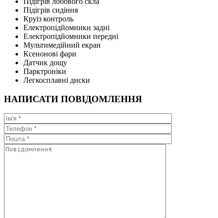
Підігрів лобового скла
Підігрів сидіння
Круіз контроль
Електропідйомники задні
Електропідйомники передні
Мультимедійний екран
Ксенонові фари
Датчик дощу
Парктроніки
Легкосплавні диски
НАПИСАТИ ПОВІДОМЛЕННЯ