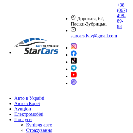
+38
(067)
498-
Дорожня, 62,
89-
Пасіки-Зубрицькі
88
starcars.lviv@gmail.com
Авто в Україні
Авто з Кореї
Аукціон
Електромобілі
Послуги
Купівля авто
Страхування