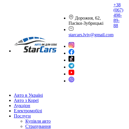
+38
(067)
498-
Дорожня, 62,
89-
Пасіки-Зубрицькі
88
starcars.lviv@gmail.com
Авто в Україні
Авто з Кореї
Аукціон
Електромобілі
Послуги
Купівля авто
Страхування