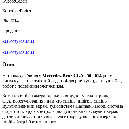
Кузов:
Седан
Коробка:
Робот
Рік:
2014
Продано
+38 (067) 498 89 88
+38 (067) 498 89 88
Опис
У продажу з’явився
Mercedes-Benz CLA 250 2014
року
випуску — престижний седан (4-дверне купе), двигун 2.0 л,
робот з подвійним зчепленням.
Комплектація: камера заднього виду, клімат-контроль,
електрорегулювання і пам’ять сидінь, підігрів сидінь,
мультимедійний екран, аудіосистема Harman/Kardon, система
старт-стоп, круїз-контроль, доступ без ключа, мультикермо,
датчик дощу, датчик світла, електрорегулювання дзеркал,
імобілайзер і багато іншого.