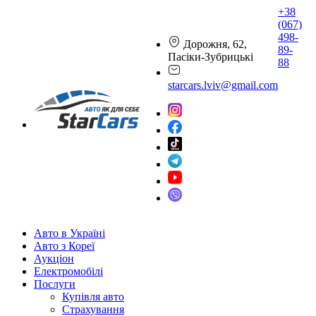
+38
(067)
498-
Дорожня, 62,
89-
Пасіки-Зубрицькі
88
starcars.lviv@gmail.com
Авто в Україні
Авто з Кореї
Аукціон
Електромобілі
Послуги
Купівля авто
Страхування