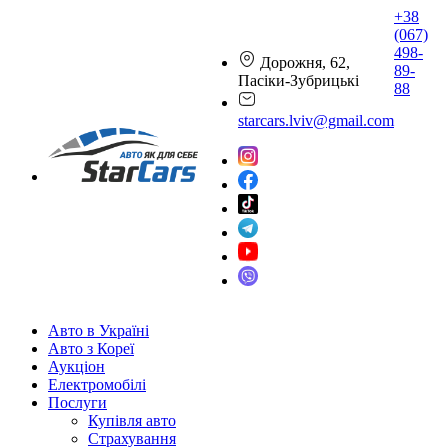
+38
(067)
498-
Дорожня, 62,
89-
Пасіки-Зубрицькі
88
starcars.lviv@gmail.com
Авто в Україні
Авто з Кореї
Аукціон
Електромобілі
Послуги
Купівля авто
Страхування