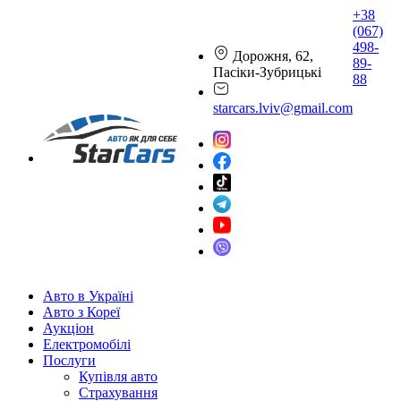
+38
(067)
498-
Дорожня, 62,
89-
Пасіки-Зубрицькі
88
starcars.lviv@gmail.com
Авто в Україні
Авто з Кореї
Аукціон
Електромобілі
Послуги
Купівля авто
Страхування