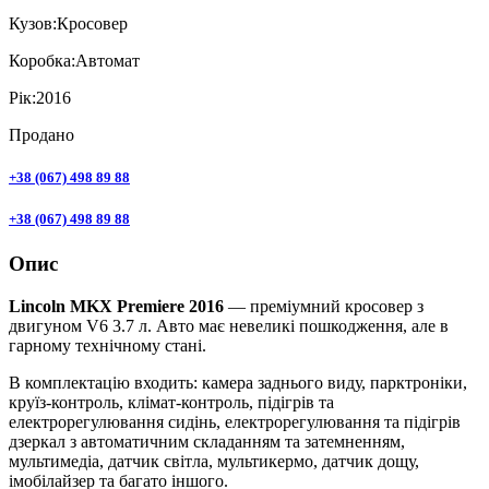
Кузов:
Кросовер
Коробка:
Автомат
Рік:
2016
Продано
+38 (067) 498 89 88
+38 (067) 498 89 88
Опис
Lincoln MKX Premiere 2016
— преміумний кросовер з
двигуном V6 3.7 л. Авто має невеликі пошкодження, але в
гарному технічному стані.
В комплектацію входить: камера заднього виду, парктроніки,
круїз-контроль, клімат-контроль, підігрів та
електрорегулювання сидінь, електрорегулювання та підігрів
дзеркал з автоматичним складанням та затемненням,
мультимедіа, датчик світла, мультикермо, датчик дощу,
імобілайзер та багато іншого.