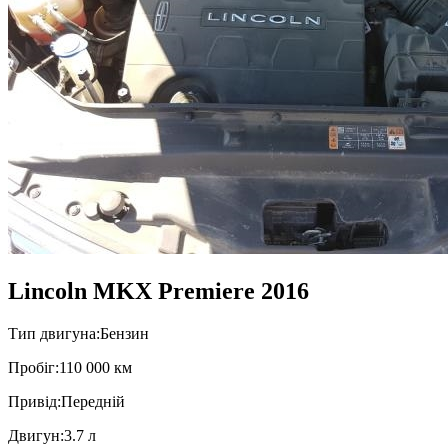
Lincoln MKX Premiere 2016
Тип двигуна:
Бензин
Пробiг:
110 000 км
Привiд:
Передній
Двигун:
3.7 л