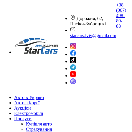
+38
(067)
498-
Дорожня, 62,
89-
Пасіки-Зубрицькі
88
starcars.lviv@gmail.com
Авто в Україні
Авто з Кореї
Аукціон
Електромобілі
Послуги
Купівля авто
Страхування