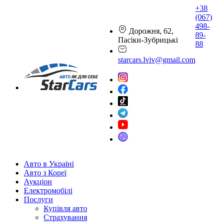
+38
(067)
498-
Дорожня, 62,
89-
Пасіки-Зубрицькі
88
starcars.lviv@gmail.com
Авто в Україні
Авто з Кореї
Аукціон
Електромобілі
Послуги
Купівля авто
Страхування