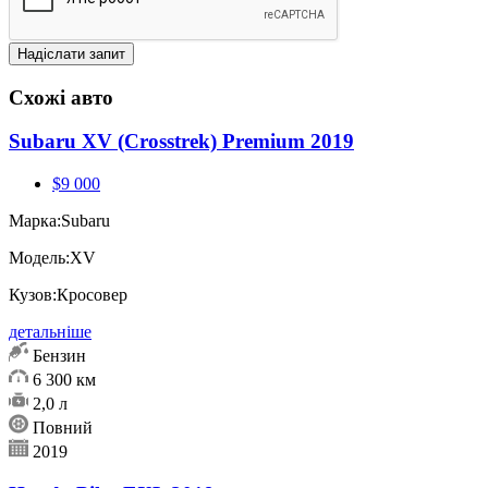
Схожі авто
Subaru XV (Crosstrek) Premium 2019
$9 000
Марка:
Subaru
Модель:
XV
Кузов:
Кросовер
детальніше
Бензин
6 300 км
2,0 л
Повний
2019