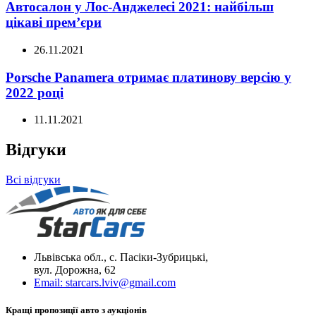
Автосалон у Лос-Анджелесі 2021: найбільш
цікаві прем’єри
26.11.2021
Porsche Panamera отримає платинову версію у
2022 році
11.11.2021
Відгуки
Всі відгуки
Львівська обл., с. Пасіки-Зубрицькі,
вул. Дорожна, 62
Email:
starcars.lviv@gmail.com
Кращі пропозиції авто з аукціонів