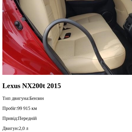
Lexus NX200t 2015
Тип двигуна:
Бензин
Пробiг:
99 915 км
Привiд:
Передній
Двигун:
2,0 л