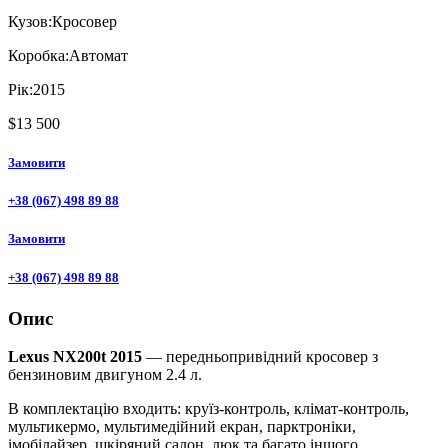
Кузов:
Кросовер
Коробка:
Автомат
Рік:
2015
$13 500
Замовити
+38 (067) 498 89 88
Замовити
+38 (067) 498 89 88
Опис
Lexus NX200t 2015
— передньопривідний кросовер з
бензиновим двигуном 2.4 л.
В комплектацію входить: круїз-контроль, клімат-контроль,
мультикермо, мультимедійний екран, парктроніки,
імобілайзер, шкіряний салон, люк та багато іншого.