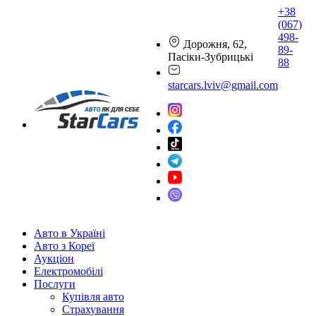
+38
(067)
498-
Дорожня, 62,
89-
Пасіки-Зубрицькі
88
starcars.lviv@gmail.com
Авто в Україні
Авто з Кореї
Аукціон
Електромобілі
Послуги
Купівля авто
Страхування