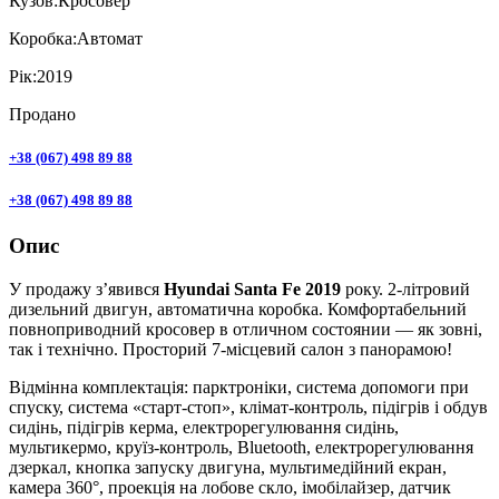
Кузов:
Кросовер
Коробка:
Автомат
Рік:
2019
Продано
+38 (067) 498 89 88
+38 (067) 498 89 88
Опис
У продажу з’явився
Hyundai Santa Fe 2019
року. 2-літровий
дизельний двигун, автоматична коробка. Комфортабельний
повноприводний кросовер в отличном состоянии — як зовні,
так і технічно. Просторий 7-місцевий салон з панорамою!
Відмінна комплектація: парктроніки, система допомоги при
спуску, система «старт-стоп», клімат-контроль, підігрів і обдув
сидінь, підігрів керма, електрорегулювання сидінь,
мультикермо, круїз-контроль, Bluetooth, електрорегулювання
дзеркал, кнопка запуску двигуна, мультимедійний екран,
камера 360°, проекція на лобове скло, імобілайзер, датчик