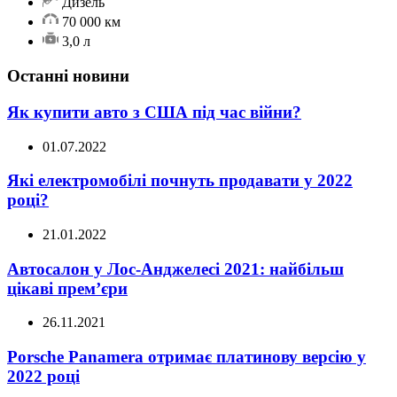
Дизель
70 000 км
3,0 л
Останні новини
Як купити авто з США під час війни?
01.07.2022
Які електромобілі почнуть продавати у 2022
році?
21.01.2022
Автосалон у Лос-Анджелесі 2021: найбільш
цікаві прем’єри
26.11.2021
Porsche Panamera отримає платинову версію у
2022 році