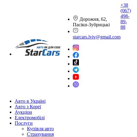
+38
(067)
498-
Дорожня, 62,
89-
Пасіки-Зубрицькі
88
starcars.lviv@gmail.com
Авто в Україні
Авто з Кореї
Аукціон
Електромобілі
Послуги
Купівля авто
Страхування