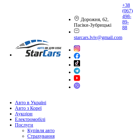
+38
(067)
498-
Дорожня, 62,
89-
Пасіки-Зубрицькі
88
starcars.lviv@gmail.com
Авто в Україні
Авто з Кореї
Аукціон
Електромобілі
Послуги
Купівля авто
Страхування