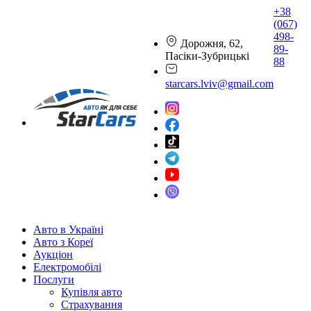
+38
(067)
498-
Дорожня, 62,
89-
Пасіки-Зубрицькі
88
starcars.lviv@gmail.com
Авто в Україні
Авто з Кореї
Аукціон
Електромобілі
Послуги
Купівля авто
Страхування