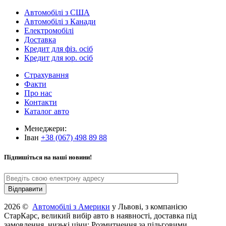
Автомобілі з США
Автомобілі з Канади
Електромобілі
Доставка
Кредит для фіз. осіб
Кредит для юр. осіб
Страхування
Факти
Про нас
Контакти
Каталог авто
Менеджери:
Іван
+38 (067) 498 89 88
Підпишіться на наші новини!
2026 ©
Автомобілі з Америки
у Львові, з компанією
СтарКарс, великий вибір авто в наявності, доставка під
замовлення, низькі ціни: Розмитнення за пільговими