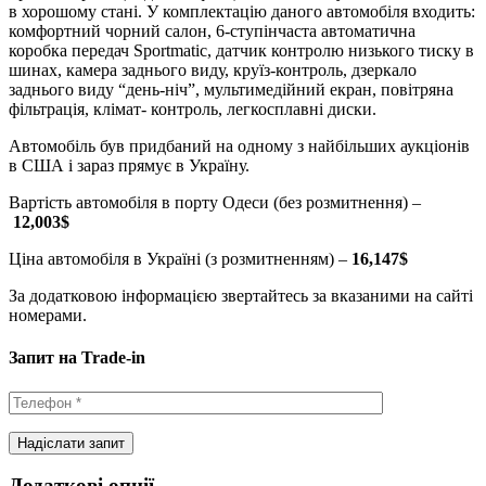
в хорошому стані. У комплектацію даного автомобіля входить:
комфортний чорний салон, 6-ступінчаста автоматична
коробка передач Sportmatic, датчик контролю низького тиску в
шинах, камера заднього виду, круїз-контроль, дзеркало
заднього виду “день-ніч”, мультимедійний екран, повітряна
фільтрація, клімат- контроль, легкосплавні диски.
Автомобіль був придбаний на одному з найбільших аукціонів
в США і зараз прямує в Україну.
Вартість автомобіля в порту Одеси (без розмитнення) –
12,003$
Ціна автомобіля в Україні (з розмитненням) –
16,147$
За додатковою інформацією звертайтесь за вказаними на сайті
номерами.
Запит на Trade-in
Додаткові опції