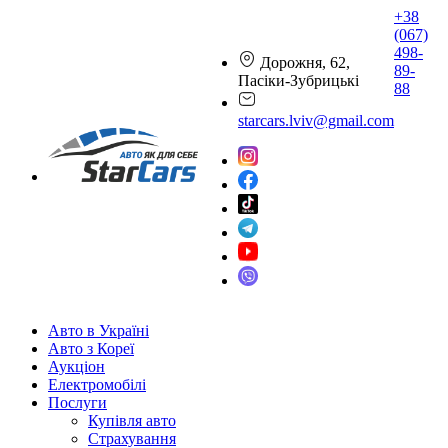
+38
(067)
498-
Дорожня, 62,
89-
Пасіки-Зубрицькі
88
starcars.lviv@gmail.com
Авто в Україні
Авто з Кореї
Аукціон
Електромобілі
Послуги
Купівля авто
Страхування