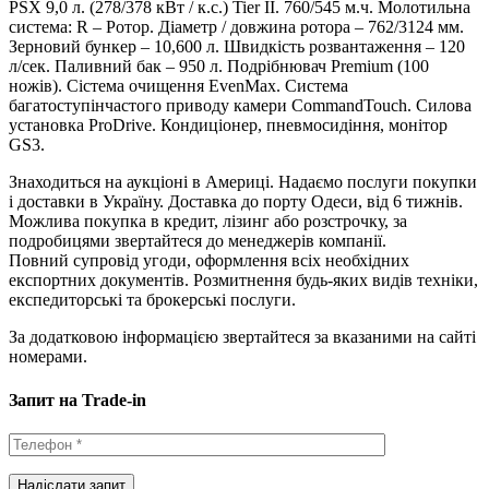
PSX 9,0 л. (278/378 кВт / к.с.) Tier II. 760/545 м.ч. Молотильна
система: R – Ротор. Діаметр / довжина ротора – 762/3124 мм.
Зерновий бункер – 10,600 л. Швидкість розвантаження – 120
л/сек. Паливний бак – 950 л. Подрібнювач Premium (100
ножів). Сістема очищення EvenMax. Система
багатоступінчастого приводу камери CommandTouch. Силова
установка ProDrive. Кондиціонер, пневмосидіння, монітор
GS3.
Знаходиться на аукціоні в Америці. Надаємо послуги покупки
і доставки в Україну. Доставка до порту Одеси, від 6 тижнів.
Можлива покупка в кредит, лізинг або розстрочку, за
подробицями звертайтеся до менеджерів компанії.
Повний супровід угоди, оформлення всіх необхідних
експортних документів. Розмитнення будь-яких видів техніки,
експедиторські та брокерські послуги.
За додатковою інформацією звертайтеся за вказаними на сайті
номерами.
Запит на Trade-in