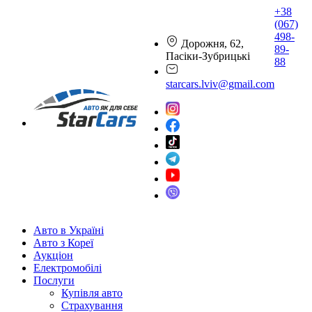
+38
(067)
498-
Дорожня, 62,
89-
Пасіки-Зубрицькі
88
starcars.lviv@gmail.com
Авто в Україні
Авто з Кореї
Аукціон
Електромобілі
Послуги
Купівля авто
Страхування