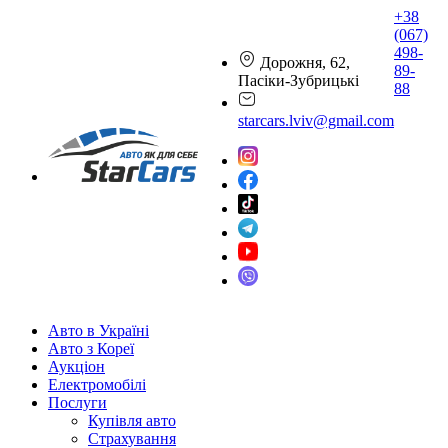
+38
(067)
498-
Дорожня, 62,
89-
Пасіки-Зубрицькі
88
starcars.lviv@gmail.com
Авто в Україні
Авто з Кореї
Аукціон
Електромобілі
Послуги
Купівля авто
Страхування