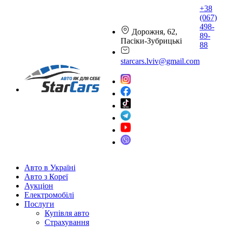
+38
(067)
498-
Дорожня, 62,
89-
Пасіки-Зубрицькі
88
starcars.lviv@gmail.com
Авто в Україні
Авто з Кореї
Аукціон
Електромобілі
Послуги
Купівля авто
Страхування