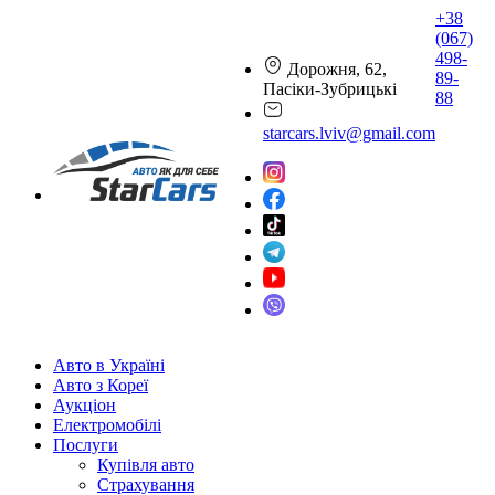
+38
(067)
498-
Дорожня, 62,
89-
Пасіки-Зубрицькі
88
starcars.lviv@gmail.com
Авто в Україні
Авто з Кореї
Аукціон
Електромобілі
Послуги
Купівля авто
Страхування