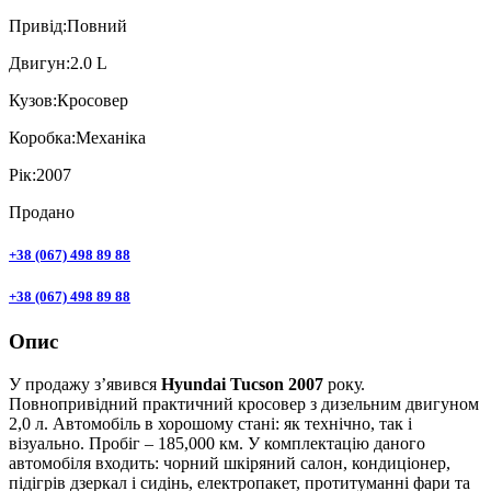
Привiд:
Повний
Двигун:
2.0 L
Кузов:
Кросовер
Коробка:
Механіка
Рік:
2007
Продано
+38 (067) 498 89 88
+38 (067) 498 89 88
Опис
У продажу з’явився
Hyundai Tucson 2007
року.
Повнопривідний практичний кросовер з дизельним двигуном
2,0 л. Автомобіль в хорошому стані: як технічно, так і
візуально. Пробіг – 185,000 км. У комплектацію даного
автомобіля входить: чорний шкіряний салон, кондиціонер,
підігрів дзеркал і сидінь, електропакет, протитуманні фари та