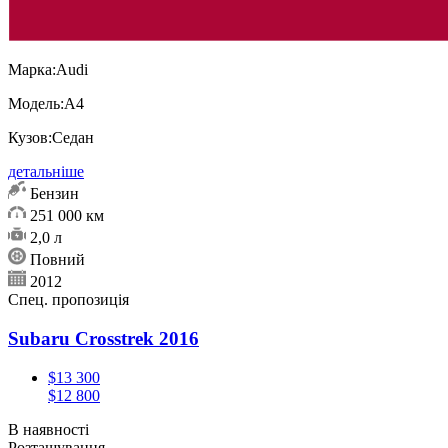
Марка:
Audi
Модель:
А4
Кузов:
Седан
детальніше
Бензин
251 000 км
2,0 л
Повний
2012
Спец. пропозиція
Subaru Crosstrek 2016
$13 300
$12 800
В наявності
Розташування