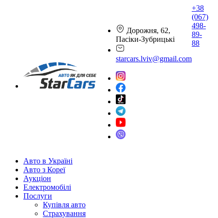
+38
(067)
498-
Дорожня, 62,
89-
Пасіки-Зубрицькі
88
starcars.lviv@gmail.com
Авто в Україні
Авто з Кореї
Аукціон
Електромобілі
Послуги
Купівля авто
Страхування