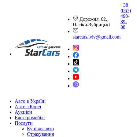
+38
(067)
498-
Дорожня, 62,
89-
Пасіки-Зубрицькі
88
starcars.lviv@gmail.com
Авто в Україні
Авто з Кореї
Аукціон
Електромобілі
Послуги
Купівля авто
Страхування