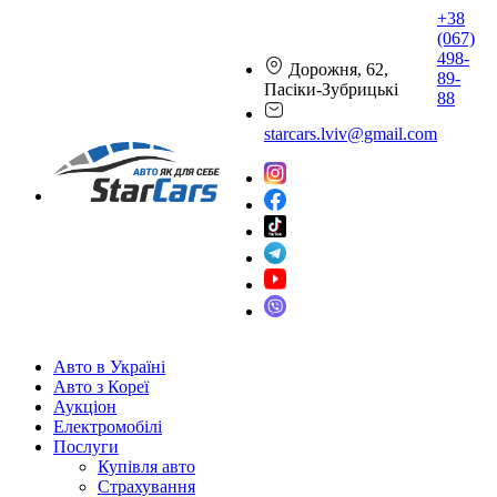
+38
(067)
498-
Дорожня, 62,
89-
Пасіки-Зубрицькі
88
starcars.lviv@gmail.com
Авто в Україні
Авто з Кореї
Аукціон
Електромобілі
Послуги
Купівля авто
Страхування