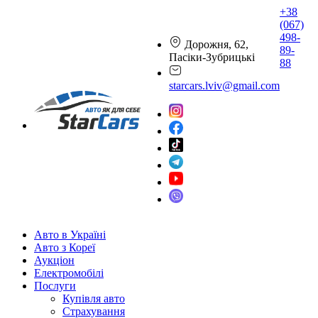
+38
(067)
498-
Дорожня, 62,
89-
Пасіки-Зубрицькі
88
starcars.lviv@gmail.com
Авто в Україні
Авто з Кореї
Аукціон
Електромобілі
Послуги
Купівля авто
Страхування