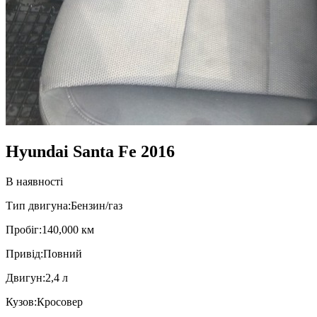
Hyundai Santa Fe 2016
В наявності
Тип двигуна:
Бензин/газ
Пробiг:
140,000 км
Привiд:
Повний
Двигун:
2,4 л
Кузов:
Кросовер