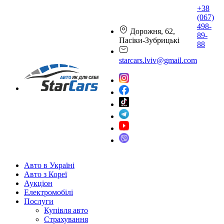
+38
(067)
498-
Дорожня, 62,
89-
Пасіки-Зубрицькі
88
starcars.lviv@gmail.com
Авто в Україні
Авто з Кореї
Аукціон
Електромобілі
Послуги
Купівля авто
Страхування