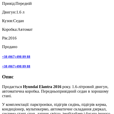
Привiд:
Передній
Двигун:
1.6 л
Кузов:
Седан
Коробка:
Автомат
Рік:
2016
Продано
+38 (067) 498 89 88
+38 (067) 498 89 88
Опис
Продається
Hyundai Elantra 2016
року. 1.6-літровий двигун,
автоматична коробка. Передньопривідний седан в хорошому
стані.
У комплектації: парктроніки, підігрів сидінь, підігрів керма,
кондиціонер, мультикермо, автоматичне складання дзеркал,
система старт-стоп, датчик світла, імобілайзер і багато іншого.