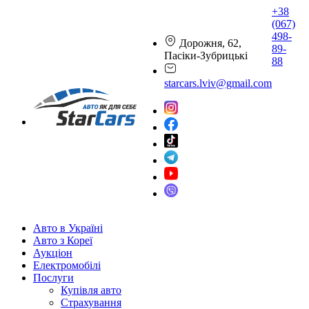
+38
(067)
498-
Дорожня, 62,
89-
Пасіки-Зубрицькі
88
starcars.lviv@gmail.com
Авто в Україні
Авто з Кореї
Аукціон
Електромобілі
Послуги
Купівля авто
Страхування